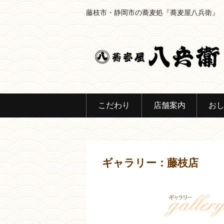
藤枝市・静岡市の蕎麦処『蕎麦屋八兵衛』
こだわり
店舗案内
お
ギャラリー：藤枝店